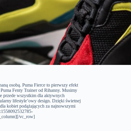
aną osobą. Puma Fierce to pierwszy efekt
a Puma Fenty Trainer od Rihanny. Musimy
one przede wszystkim dla aktywnych
larny lifestyle’owy design. Dzięki świetnej
e dla kobiet podążających za najnowszymi
d:1558092532785-
_column][/vc_row]