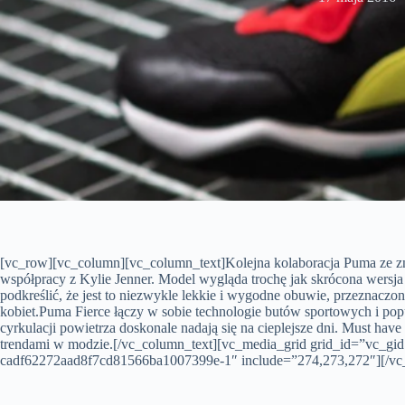
[vc_row][vc_column][vc_column_text]Kolejna kolaboracja Puma ze zn
współpracy z Kylie Jenner. Model wygląda trochę jak skrócona wersj
podkreślić, że jest to niezwykle lekkie i wygodne obuwie, przeznacz
kobiet.
Puma Fierce łączy w sobie technologie butów sportowych i popu
cyrkulacji powietrza doskonale nadają się na cieplejsze dni. Must hav
trendami w modzie.[/vc_column_text][vc_media_grid grid_id=”vc_gi
cadf62272aad8f7cd81566ba1007399e-1″ include=”274,273,272″][/vc